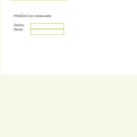
Přihlášení pro dodavatele
Jméno:
Heslo:
© 2007 - COOP Centrum družstvo