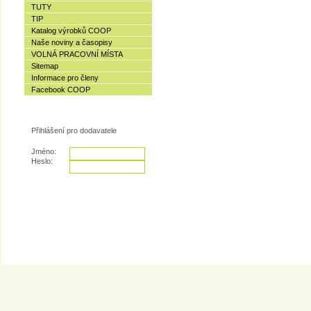
TUTY
TIP
Katalog výrobků COOP
Naše noviny a časopisy
VOLNÁ PRACOVNÍ MÍSTA
Sitemap
Informace pro členy
Facebook COOP
Přihlášení pro dodavatele
Jméno:
Heslo:
© 2007 - COOP Centrum družstvo