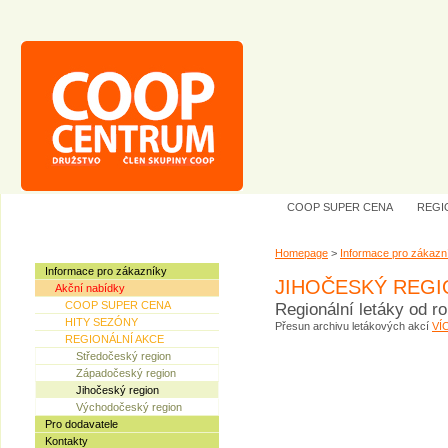
COOP SUPER CENA
REGI
Homepage
>
Informace pro zákazn
Informace pro zákazníky
JIHOČESKÝ REGI
Akční nabídky
COOP SUPER CENA
Regionální letáky od r
HITY SEZÓNY
Přesun archivu letákových akcí
VÍ
REGIONÁLNÍ AKCE
Středočeský region
Západočeský region
Jihočeský region
Východočeský region
Pro dodavatele
Kontakty